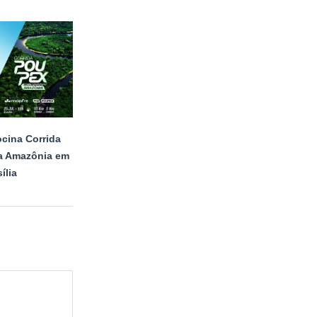
ocina Corrida
a Amazônia em
sília