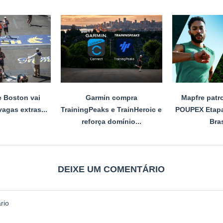
 Boston vai
Garmin compra
Mapfre patr
vagas extras...
TrainingPeaks e TrainHeroic e
POUPEX Etap
reforça domínio...
Bra
DEIXE UM COMENTÁRIO