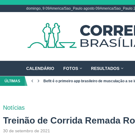
domingo, 9 09America/Sao_Paulo agosto 09America/Sao_Paulo 
CALENDÁRIO
FOTOS
RESULTADOS
ÚLTIMAS
Befit é o primeiro app brasileiro de musculação a se i
Notícias
Treinão de Corrida Remada R
30 de setembro de 2021