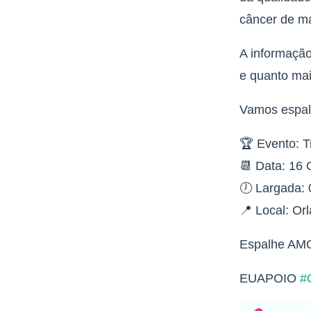
câncer de m
A informaçã
e quanto mai
Vamos espal
🏆 Evento: 
📆 Data: 16
🕖 Largada:
📍 Local: Or
Espalhe AMO
EUAPOIO
#