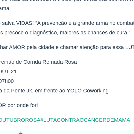
ama.
o salva VIDAS! “A prevenção é a grande arma no comba
s precoce o diagnóstico, maiores as chances de cura.”
har AMOR pela cidade e chamar atenção para essa LUT
Treinão de Corrida Remada Rosa
 OUT 21
 07h00
la da Ponte Jk, em frente ao YOLO Coworking
R por onde for!
OUTUBROROSA
#LUTACONTRAOCANCERDEMAMA