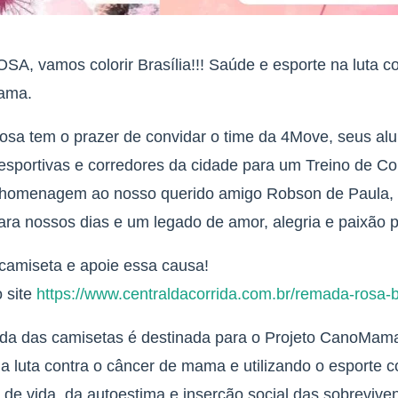
SA, vamos colorir Brasília!!! Saúde e esporte na luta co
ama.
a tem o prazer de convidar o time da 4Move, seus alu
esportivas e corredores da cidade para um Treino de Co
 homenagem ao nosso querido amigo Robson de Paula,
para nossos dias e um legado de amor, alegria e paixão p
camiseta e apoie essa causa!
o site
https://www.centraldacorrida.com.br/remada-rosa-b
nda das camisetas é destinada para o Projeto CanoMam
 a luta contra o câncer de mama e utilizando o esporte 
 de vida, da autoestima e inserção social das sobrevive