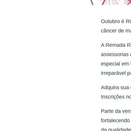
Outubro é RO
câncer de m
A Remada Ros
assessorias 
especial em
irreparável 
Adquira sua 
Inscrições n
Parte da ve
fortalecendo
da qualidade