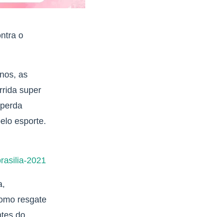
ntra o
nos, as
rrida super
 perda
elo esporte.
rasilia-2021
a,
como resgate
ntes do