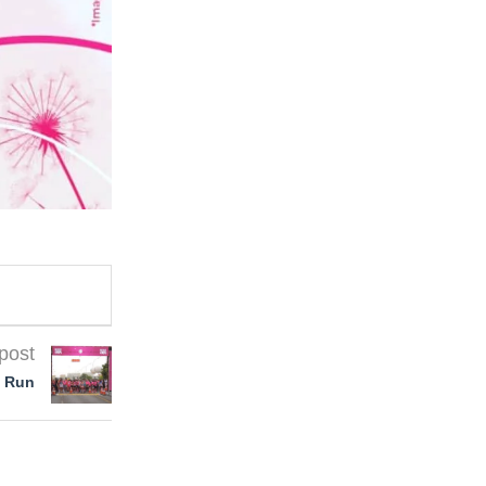
post
e Run