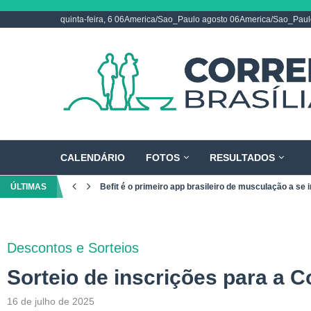
quinta-feira, 6 06America/Sao_Paulo agosto 06America/Sao_Pau
CALENDÁRIO
FOTOS
RESULTADOS
ÚLTIMAS
Befit é o primeiro app brasileiro de musculação a se i
Descontos e Sorteios
Sorteio de inscrições para a 
16 de julho de 2025