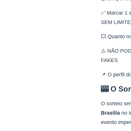
✅ Marcar 1 a
SEM LIMIT
💥 Quanto m
⚠️ NÃO PO
FAKES
📌 O perfil 
🎰 O Sor
O sorteio ser
Brasília
no I
evento imper