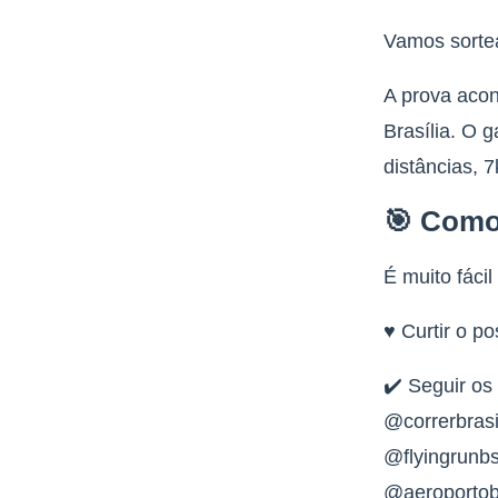
Vamos sorte
A prova acon
Brasília. O 
distâncias, 
🎯
Como 
É muito fácil
♥️ Curtir o p
✔️ Seguir os 
@correrbrasi
@flyingrunb
@aeroporto