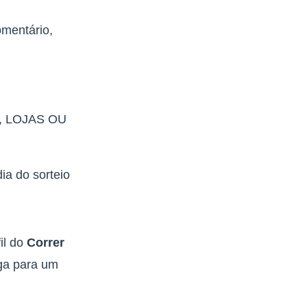
omentário,
, LOJAS OU
ia do sorteio
il do
Correr
ga para um