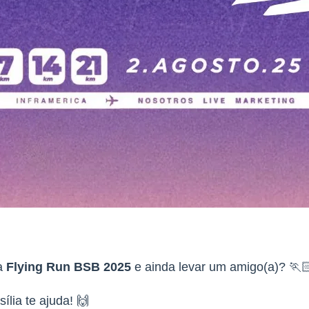
 a
Flying Run BSB 2025
e ainda levar um amigo(a)? 🏃🏻
ília te ajuda! 🙌