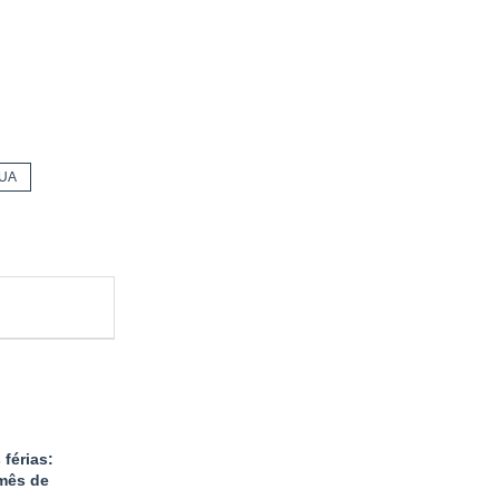
UA
 férias:
 mês de