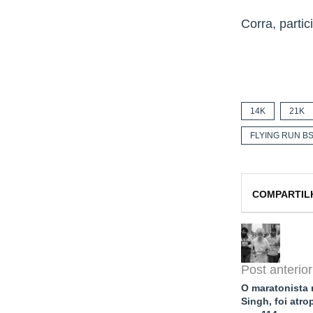
Corra, partic
14K
21K
FLYING RUN B
COMPARTIL
Post anterior
O maratonista 
Singh, foi atro