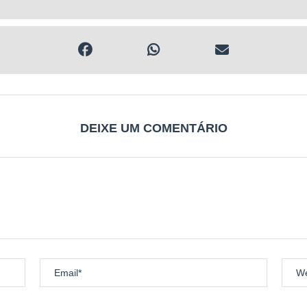
s 21h
2h
rado no mesmo local e data da retirada dos kits.
DEIXE UM COMENTÁRIO
 foto
hido e assinado
:
/1cPdYQ6blQcyQN9IFrmOVgHggkjwGViXv/view?usp=sharing