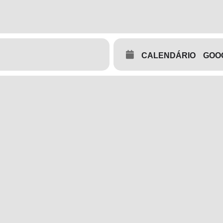
ito > Chip > Pulseira atleta > Ingresso pós prova > Brindes de parc
CALENDÁRIO
GOO
todos que completarem a prova.
 e Solo Feminino.
h às 22h com open bar de cerveja e música ao vivo.
a das rodovias mais bonitas do Brasil !!
ncipais pontos turísticos da Chapada dos Veadeiros, o Morro Da Ba