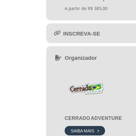
A partir de R$ 385,00
Camiseta oficial > Numeral de Pe
INSCREVA-SE
Medalha de participação para 
MEDALHA TOP 20 Solo Masculino
Organizador
Confraternização Pós Prova :19
21k | SOLO ou em DUPLA
, por um
A prova terá largada em um dos pri
Jorge.
CERRADO ADVENTURE
Realização
: @cerradoadventure
SAIBA MAIS