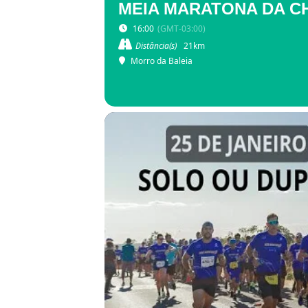
MEIA MARATONA DA CH
16:00
(GMT-03:00)
Distância(s)
21km
Morro da Baleia