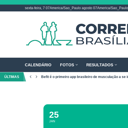
sexta-feira, 7 07America/Sao_Paulo agosto 07America/Sao_Paul
CALENDÁRIO
FOTOS
RESULTADOS
ÚLTIMAS
Befit é o primeiro app brasileiro de musculação a se i
25
JAN