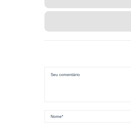
ENTREGA DE KIT
Retirada de kits:
Sexta feira – 24 de Janeiro – 14h à
Sábado – 25 de Janeiro – 09h às 1
O convite pós prova deve ser reti
Local: A Definir
Apresentar documento oficial com
Termo de responsabilidade preenc
Link do termo de responsabilidade
https://drive.google.com/file/d
A gente se vê no Cerrado
Bons treinos e até lá!