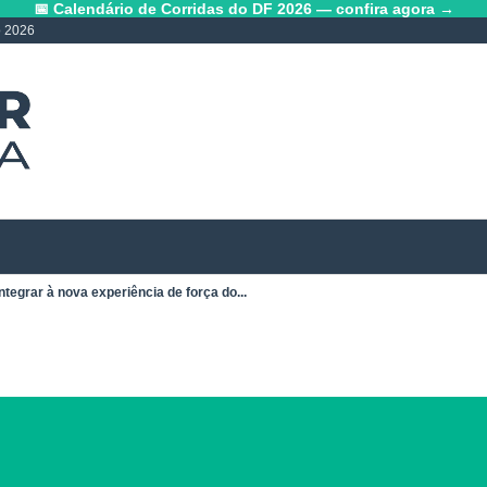
📅 Calendário de Corridas do DF 2026 — confira agora →
o 2026
ntegrar à nova experiência de força do...