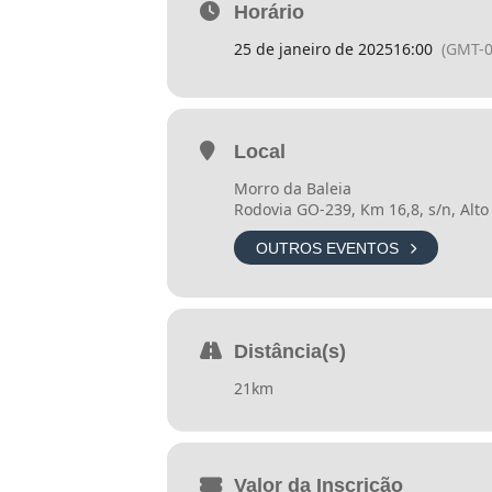
Hospedagens Parceiras:
Horário
25 de janeiro de 2025
16:00
(GMT-0
SÃO JORGE
Local
www.pousadacasadasflores.com.b
Morro da Baleia
Rodovia GO-239, Km 16,8, s/n, Alto
www.flatssuite.com.br
.
OUTROS EVENTOS
www.flatscomfort.com.br
.
www.trilhavioleta.com.br
Distância(s)
Lote 1:
com vagas limitadas.
Categorias:
21km
Solo: R$385,00
Duplas: R$770,00
Valor da Inscrição
Kit atleta: