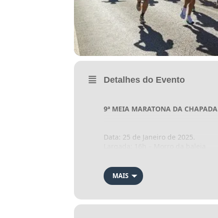
Detalhes do Evento
9ª MEIA MARATONA DA CHAPADA D
Data: 25 de Janeiro de 2025.
Largada: 16h – Morro da baleia
Chegada: Vila De São Jorge
MAIS
VAGAS LIMITADAS – GARANTA A S