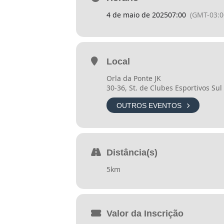
4 de maio de 2025
07:00
(GMT-03:0
Participação Idoso – 50% do val
cronometragem, medalha e pós
Local
Participação Idoso com
KIT ATL
Orla da Ponte JK
participação na modalidade de
30-36, St. de Clubes Esportivos Sul 
OUTROS EVENTOS
KIT
KIT ÚNICO!
Distância(s)
5km
. Camiseta ATLETA;
. SURPRESA
. Medalha;
Valor da Inscrição
. Número de peito e CHIP;