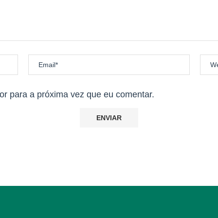
ção será realizada às 08h e 30min do dia 04 de Maio de 2025 dura
odas atletas devidamente inscritas.
r para a próxima vez que eu comentar.
 a linha de chegada de forma legal, que estiverem regularmente i
e participação (finisher).
o.
@contapassos