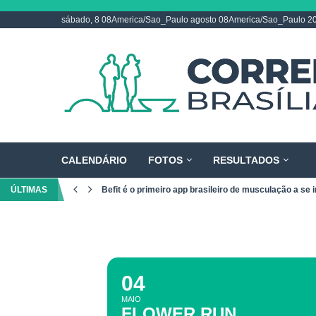
sábado, 8 08America/Sao_Paulo agosto 08America/Sao_Paulo 2
CALENDÁRIO
FOTOS
RESULTADOS
ÚLTIMAS
Befit é o primeiro app brasileiro de musculação a se i
04
MAIO
FLOWER RUN