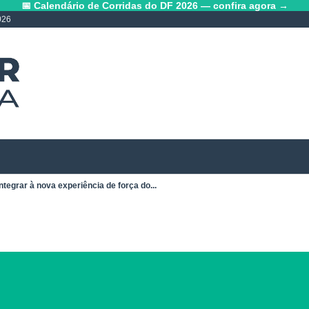
📅 Calendário de Corridas do DF 2026 — confira agora →
026
ntegrar à nova experiência de força do...