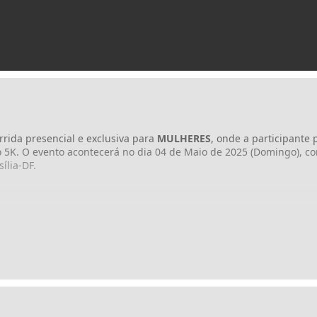
rrida presencial e exclusiva para
MULHERES
, onde a participante 
 5K. O evento acontecerá no dia 04 de Maio de 2025 (Domingo), c
ília-DF.
 2º lote )