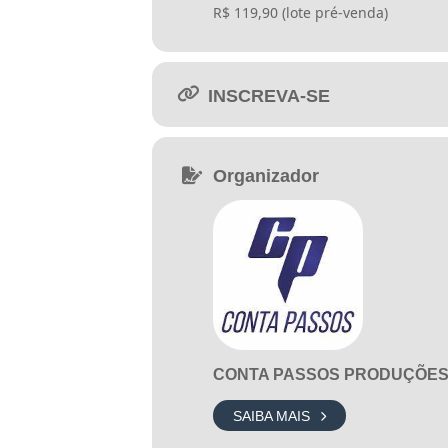
. Pós-prova e brindes de parceiros!
R$ 119,90 (lote pré-venda)
> PREMIAÇÃO
GERAL _ 5km
INSCREVA-SE
Troféu para a 1ª, 2ª e, 3ª coloc
Organizador
CATEGORIA _ 5km
Troféu para 1ª, 2ª e, 3ª colocad
CONTA PASSOS PRODUÇÕES
até 19 anos;
SAIBA MAIS