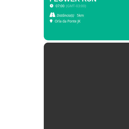
07:00
(GMT-03:00)
Distância(s)
5km
Orla da Ponte JK