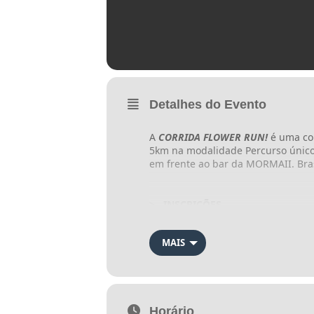
Detalhes do Evento
A
CORRIDA FLOWER RUN!
é uma co
5km na modalidade Percurso único
em frente ao bar da MORMAII. Bras
> INSCRIÇÕES
MAIS
Lote pré-venda R$ 119,90
DESCONTOS EXCLUSIVOS ( a partir do
Horário