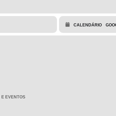
CALENDÁRIO
GOO
adas
GERAL
.
as
CATEGORIA
.
 E EVENTOS