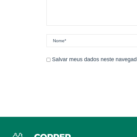
acima de 60 anos.
Observação: A cerimônia de premia
MEDALHA de participação para t
Salvar meus dados neste navegado
Todos os(as) atletas que cruzarem
regulamento, receberão medalhas d
Não haverá premiação em dinheir
Siga nossa página no Instagram 
Estamos à disposição!
Conta Passos Produções e Eventos