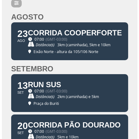
AGOSTO
23
CORRIDA COOPERFORTE
07:00
(GMT-03:00)
AGO
Distância(s)
3km (caminhada), 5km e 10km
Eixão Norte - altura da 105/106 Norte
SETEMBRO
13
RUN SUS
07:00
(GMT-03:00)
SET
Distância(s)
2km (caminhada) e 5km
Praça do Buriti
20
CORRIDA PÃO DOURADO
07:00
(GMT-03:00)
SET
Distância(s)
5km e 10km