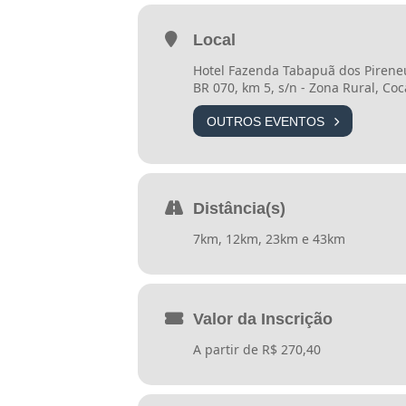
Local
Camiseta
Hotel Fazenda Tabapuã dos Pirene
BR 070, km 5, s/n - Zona Rural, Co
Boné
OUTROS EVENTOS
Toalhinha
Caneca
Distância(s)
7km, 12km, 23km e 43km
Sacochila
Medalha de Finisher
Valor da Inscrição
Serviço Médico de Emergência
A partir de R$ 270,40
Hidratação pós prova