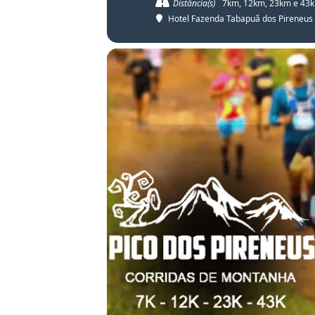
Distância(s)
7km, 12km, 23km e 43
Hotel Fazenda Tabapuã dos Pireneus