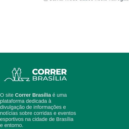
MEDIO
KM 2,5 | P3 | Água gelada e Isotô
KM 6,0 | P4 | Água gelada e Isotô
LONGO
KM 2,5 | P3 | Água gelada e Isotô
KM 6 | P4 | Água gelada e Isotôni
KM 12 | P2 | Água gelada, Isotôni
ENDURANCE
O site
Correr Brasília
é uma
plataforma dedicada à
divulgação de informações e
KM 5 | P1 | Água gelada e Isotôni
notícias sobre corridas e eventos
KM 15 | P1 | Água gelada e Isotôn
KM 20 | P2 | Água gelada, Isotôni
esportivos na cidade de Brasília
KM 23 | P3 | Água gelada e Isotôn
e entorno.