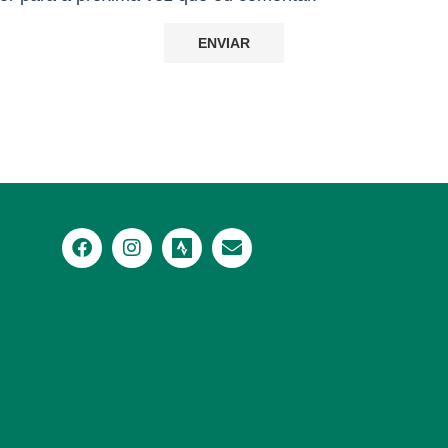
nico
nico
nico
co
co, Coca, Frutas, paçoquinha, amendoim salgado.
co
ico
co, Coca, Frutas, paçoquinha, amendoim salgado.
ico