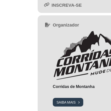
INSCREVA-SE
Premiação por faixa etária
Certificado de participação
Organizador
Inscrição no ranking da Copa 
ENTREGA DE KITS
Dia 17 de Outubro de 2025
Das 14:00 às 17:00
Corridas de Montanha
Dia 18 de Outubro de 2025
Das 6:30 às 7:30
SAIBA MAIS
LOCAL