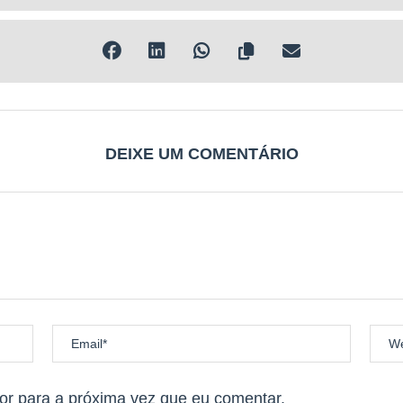
idas de montanha, onde a natureza revela sua majestade, os post
DEIXE UM COMENTÁRIO
res intrépidos. Estrategicamente posicionados ao longo do percur
de de opções cuidadosamente selecionadas. Água gelada, bebidas 
ápio revitalizante. Barras energéticas e snacks nutritivos agua
ntar os desafios que aguardam nas alturas.
nico
r para a próxima vez que eu comentar.