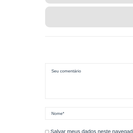
FAZENDA TABAPUÃ DOS PIRENEUS
BR 070, km 5
Cocalzinho de Goiás – GO
POSTOS DE PROVISIONAMENTO
Nas trilhas desafiadoras das corr
verdadeiros oásis para os corredo
corredores encontram uma varieda
frutas suculentas compõem um card
instantâneo de energia para enfre
PROVISIONAMENTOS
CURTO
KM 2,5 | P3 | Água gelada e Isotô
Salvar meus dados neste navegado