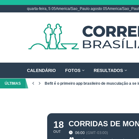
quarta-feira, 5 05America/Sao_Paulo agosto 05America/Sao_Pau
CALENDÁRIO
FOTOS
RESULTADOS
ÚLTIMAS
Befit é o primeiro app brasileiro de musculação a se i
18
CORRIDAS DE MONT
OUT
06:00
(GMT-03:00)