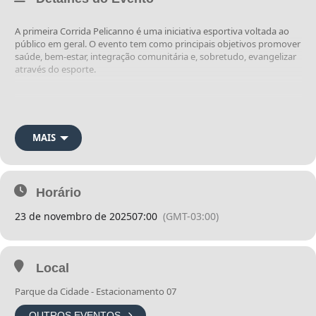
A primeira Corrida Pelicanno é uma iniciativa esportiva voltada ao
público em geral. O evento tem como principais objetivos promover
saúde, bem-estar, integração comunitária e, sobretudo, evangelizar
através do esporte.
A corrida será realizada no dia 23 de novembro de 2025 (domingo),
com largada prevista para às 7h, no estacionamento 7 do Parque da
Cidade.
MAIS
Poderão participar atletas de ambos os sexos, desde que
devidamente inscritos e em plenas condições físicas e de saúde para
Horário
a prática de atividade esportiva.
23 de novembro de 2025
07:00
(GMT-03:00)
1. MODALIDADES
Local
O evento contará com três modalidades distintas, nas categorias
Parque da Cidade - Estacionamento 07
masculino e feminino, todas com largada simultânea às 7h. Os
percursos foram previamente aprovados pela Secretaria de Estado
OUTROS EVENTOS