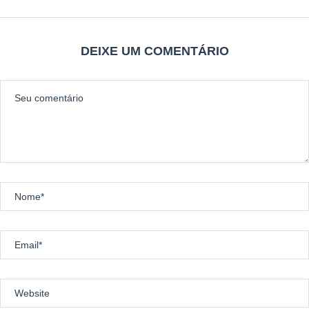
1.6 – Corrida 10 km
• Participação individual (masculino e feminino)
• Distância aproximada: 10 km
DEIXE UM COMENTÁRIO
Atenção: A escolha da modalidade deverá ser realizada no momento
da inscrição. Não será permitida alteração no dia do evento, sob
risco de desclassificação.
2. TAXA DE INSCRIÇÃO
As inscrições estarão disponíveis por meio de plataforma online e
seguirão a seguinte tabela de valores:
Inscrição: R$ 69,90 + taxa administrativa (10%)
3. PROGRAMAÇÃO DO EVENTO
Data: 23 de novembro de 2025
Local: Estacionamento 7- Parque da Cidade.