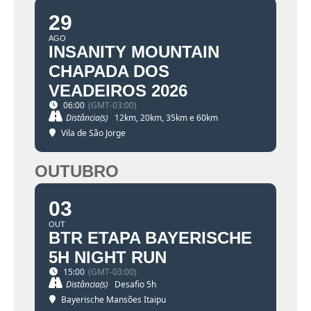
29
AGO
INSANITY MOUNTAIN
CHAPADA DOS
VEADEIROS 2026
06:00
(GMT-03:00)
Distância(s)
12km, 20km, 35km e 60km
Vila de São Jorge
OUTUBRO
03
OUT
BTR ETAPA BAYERISCHE
5H NIGHT RUN
15:00
(GMT-03:00)
Distância(s)
Desafio 5h
Bayerische Mansões Itaipu