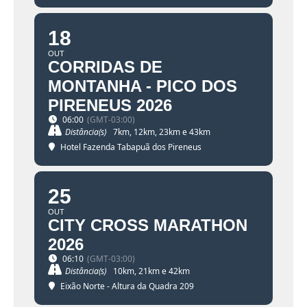
18
OUT
CORRIDAS DE
MONTANHA - PICO DOS
PIRENEUS 2026
06:00
(GMT-03:00)
Distância(s)
7km, 12km, 23km e 43km
Hotel Fazenda Tabapuã dos Pireneus
25
OUT
CITY CROSS MARATHON
2026
06:10
(GMT-03:00)
Distância(s)
10km, 21km e 42km
Eixão Norte - Altura da Quadra 209