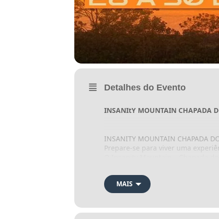
Detalhes do Evento
INSANItY MOUNTAIN CHAPADA D
INSANITY MOUNTAIN CHAPADA DO
Prepare-se para viver uma experiên
O Insanity Mountain – Chapada do
um dos cenários mais impressionan
Localizada no coração do Cerrado, 
MAIS
energia única que transforma cad
Aqui, o terreno exige respeito. A a
realmente é.