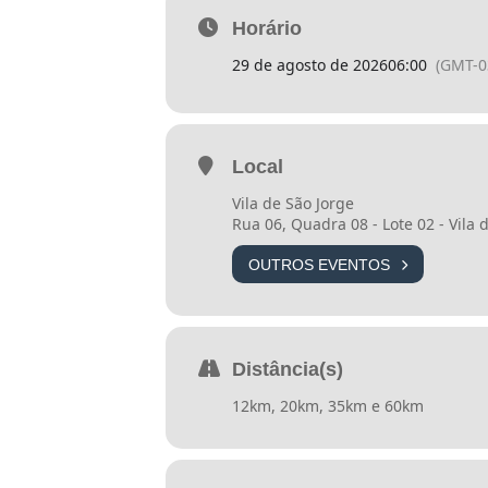
Horário
Data: 28 a 30 de Agosto
29 de agosto de 2026
06:00
(GMT-0
28 – sexta – receptivo e entrega de 
29- sábado – provas trail
Local
Vila de São Jorge
30 – domingo – livre/ encerrament
Rua 06, Quadra 08 - Lote 02 - Vila 
OUTROS EVENTOS
_______________________________________
O DESAFIO
O percurso foi cuidadosamente des
Distância(s)
estradas de terra e trechos técnic
12km, 20km, 35km e 60km
Veadeiros.
O Insanity Mountain é para:
• Atletas que buscam alto nível de 
• Corredores e apaixonados por na