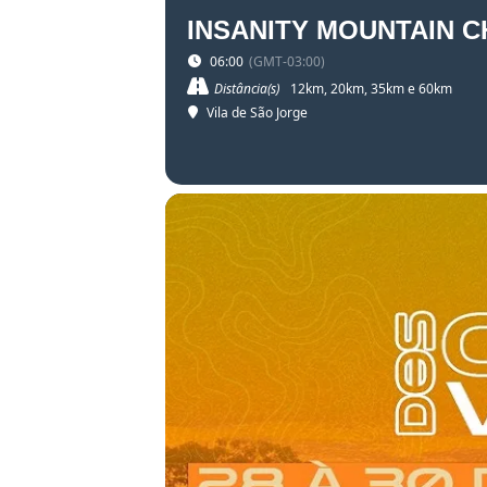
INSANITY MOUNTAIN C
06:00
(GMT-03:00)
Distância(s)
12km, 20km, 35km e 60km
Vila de São Jorge