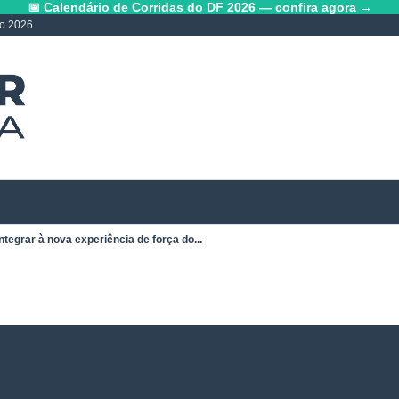
📅 Calendário de Corridas do DF 2026 — confira agora →
lo 2026
ntegrar à nova experiência de força do...