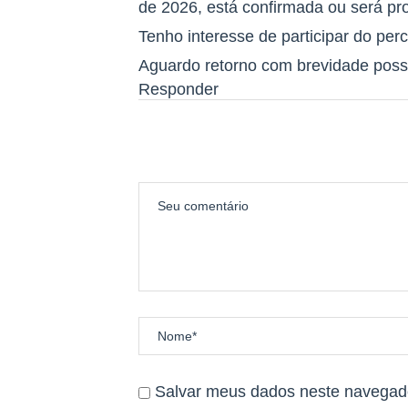
de 2026, está confirmada ou será pro
O aeroporto mais perto e o aeropor
Tenho interesse de participar do per
Nossa prova acontecerá dentro do
Aguardo retorno com brevidade poss
Responder
_______________________________________
REGULAMENTO
Regulamento Trail Insanity Chapa
_______________________________________
PCD
Para descontos da categoria PCD 
Salvar meus dados neste navegado