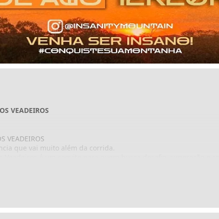
OS VEADEIROS
S VEADEIROS
cia que vai muito além da corrida.
s Veadeiros é um convite para quem busca desafio, superação e 
tes do Brasil.
a Chapada dos Veadeiros oferece trilhas técnicas, paisagens de tir
a passo em uma conquista.
ltimetria não é seu maior obstáculo. O clima desafia sua estratégi