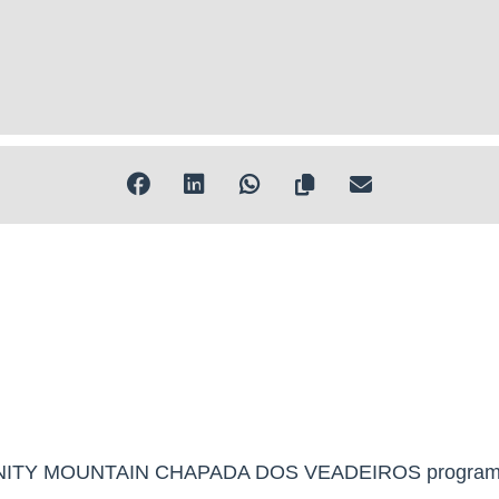
a o relógio.
sair mais forte do outro lado.
_
cesso e venha escrever sua história na Insanity Mountain Chapada 
eriência. Venha ser Insano e conquistar o cerrado.
_
Goias- GO
la de São Jorge.
NSANITY MOUNTAIN CHAPADA DOS VEADEIROS programad