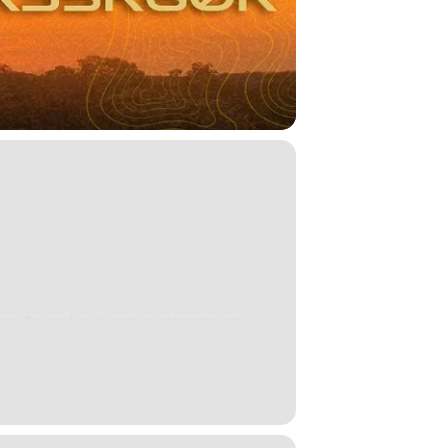
conexão profunda com a natureza em
ar o fôlego, cânions, cachoeiras e uma
a. E a natureza revela quem você