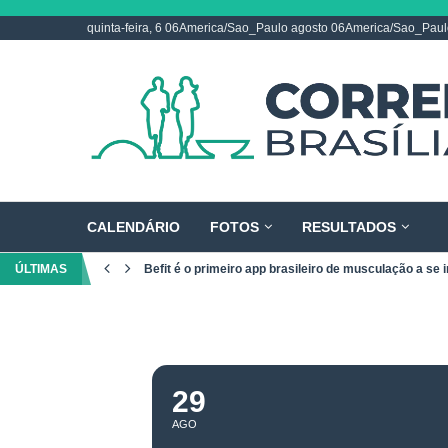
quinta-feira, 6 06America/Sao_Paulo agosto 06America/Sao_Pau
CALENDÁRIO
FOTOS
RESULTADOS
ÚLTIMAS
Befit é o primeiro app brasileiro de musculação a se i
29
AGO