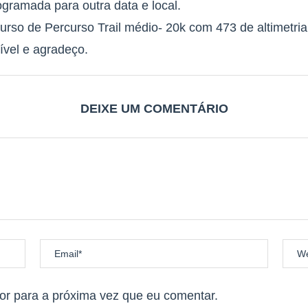
gramada para outra data e local.
to de Brasília.
curso de Percurso Trail médio- 20k com 473 de altimetria
 Parque Nacional Chapada dos Veadeiros.
ível e agradeço.
___
DEIXE UM COMENTÁRIO
da dos Veadeiros
___.
envie e-mail para insanitymountain1@gmail.com informando o CID.
r para a próxima vez que eu comentar.