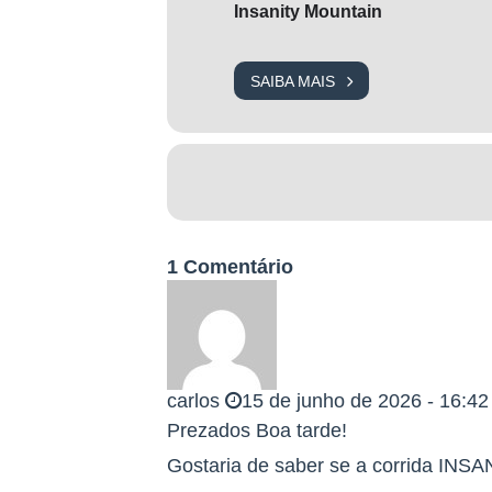
Insanity Mountain
melhor.
Você não vai competir apenas contr
Vai competir contra seus limites e 
SAIBA MAIS
_______________________________________
VOCÊ ESTÁ PRONTO?
Inscreva-se, treine, confie no pro
Desafie seus limites. Viva essa exp
_______________________________________
1 Comentário
O LOCAL
Vila de São Jorge, Alto Paraiso de 
carlos
15 de junho de 2026 - 16:42
Prezados Boa tarde!
Nossa arena estará localizada na Vi
Gostaria de saber se a corrida I