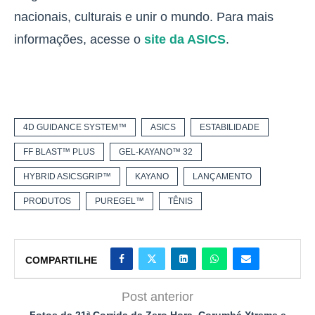
nacionais, culturais e unir o mundo. Para mais
informações, acesse o
site da ASICS
.
4D GUIDANCE SYSTEM™
ASICS
ESTABILIDADE
FF BLAST™ PLUS
GEL-KAYANO™ 32
HYBRID ASICSGRIP™
KAYANO
LANÇAMENTO
PRODUTOS
PUREGEL™
TÊNIS
COMPARTILHE
Post anterior
Fotos da 21ª Corrida da Zero Hora, Corumbá Xtreme e