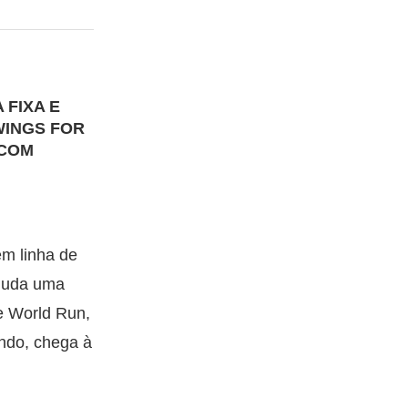
 FIXA E
WINGS FOR
 COM
em linha de
ajuda uma
e World Run,
undo, chega à