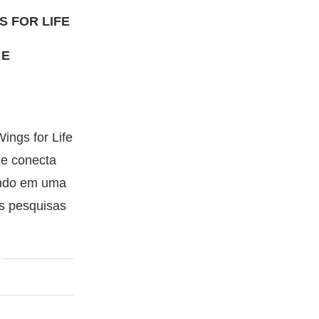
S FOR LIFE
 E
ings for Life
ue conecta
undo em uma
às pesquisas