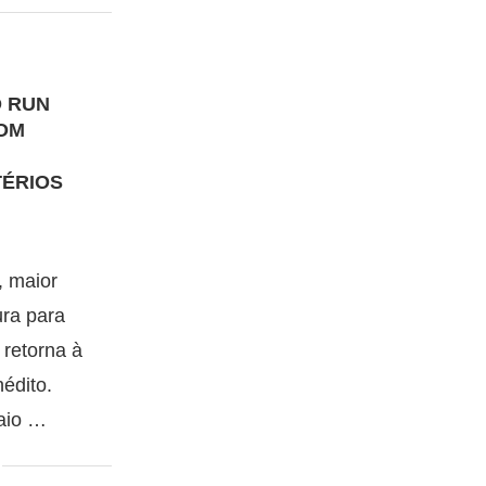
D RUN
COM
TÉRIOS
, maior
ura para
 retorna à
édito.
aio …