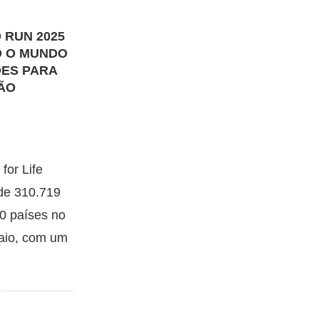
 RUN 2025
O O MUNDO
ÕES PARA
ÃO
for Life
 de 310.719
0 países no
maio, com um