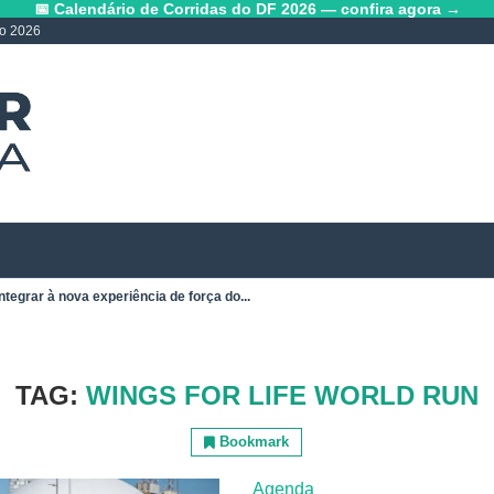
📅 Calendário de Corridas do DF 2026 — confira agora →
lo 2026
ntegrar à nova experiência de força do...
TAG:
WINGS FOR LIFE WORLD RUN
Bookmark
Agenda