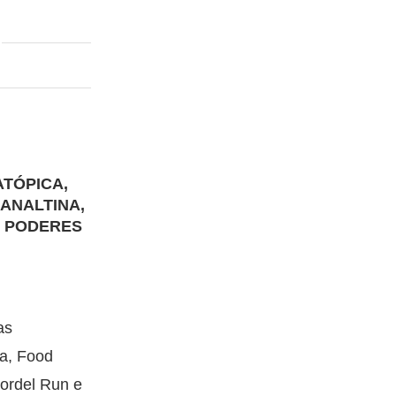
TÓPICA,
LANALTINA,
O PODERES
as
a, Food
Cordel Run e