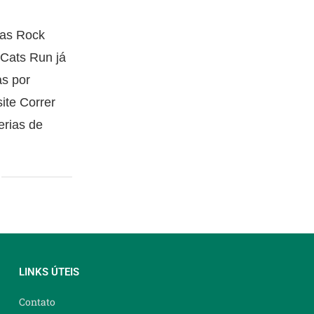
das Rock
Cats Run já
as por
site Correr
erias de
LINKS ÚTEIS
Contato