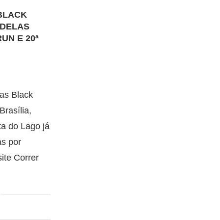
BLACK
 DELAS
UN E 20ª
das Black
rasília,
a do Lago já
as por
site Correr