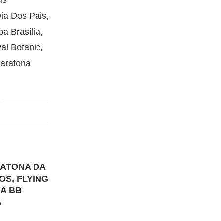
as
ia Dos Pais,
 Brasília,
al Botanic,
aratona
RATONA DA
OS, FLYING
RA BB
A