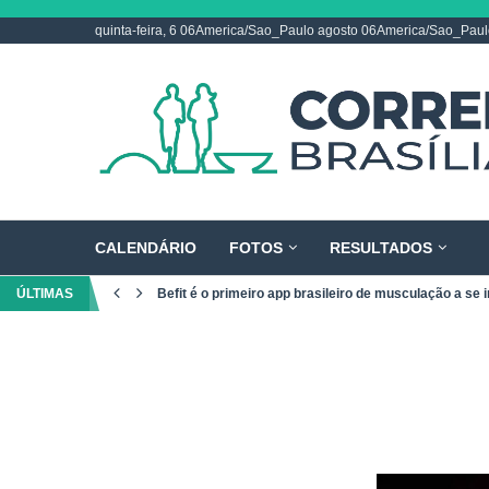
quinta-feira, 6 06America/Sao_Paulo agosto 06America/Sao_Pau
CALENDÁRIO
FOTOS
RESULTADOS
ÚLTIMAS
Befit é o primeiro app brasileiro de musculação a se i