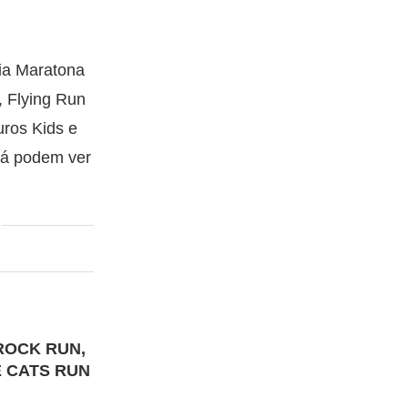
eia Maratona
 Flying Run
ros Kids e
já podem ver
ROCK RUN,
 CATS RUN