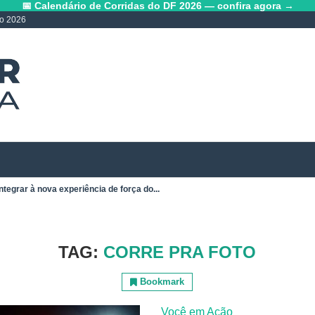
📅 Calendário de Corridas do DF 2026 — confira agora →
lo 2026
ntegrar à nova experiência de força do...
TAG:
CORRE PRA FOTO
Bookmark
Você em Ação