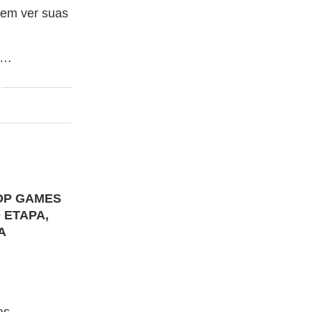
dem ver suas
r …
OP GAMES
 ETAPA,
A