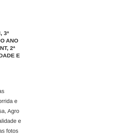
 3ª
 O ANO
T, 2ª
DADE E
as
rrida e
a, Agro
alidade e
s fotos