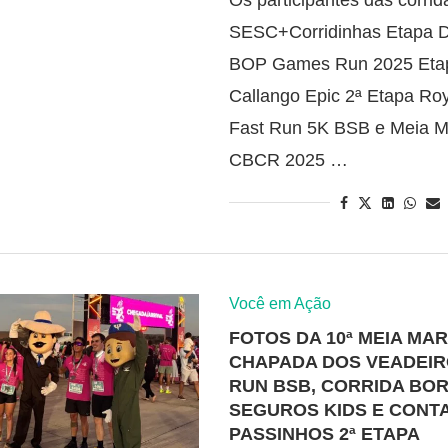
Os participantes das corrid
SESC+Corridinhas Etapa D
BOP Games Run 2025 Etapa
Callango Epic 2ª Etapa Roy
Fast Run 5K BSB e Meia M
CBCR 2025 …
Você em Ação
FOTOS DA 10ª MEIA MA
CHAPADA DOS VEADEIR
RUN BSB, CORRIDA BO
SEGUROS KIDS E CONT
PASSINHOS 2ª ETAPA