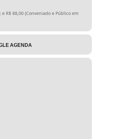
; e R$ 88,00 (Conveniado e Público em
GLE AGENDA
2/1999), que regulamenta a Lei nº 7.853,