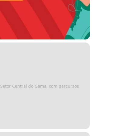
 Setor Central do Gama, com percursos
ais corredores de rua, além de promover
 público em geral por meio da prática
 sendo executada na Região