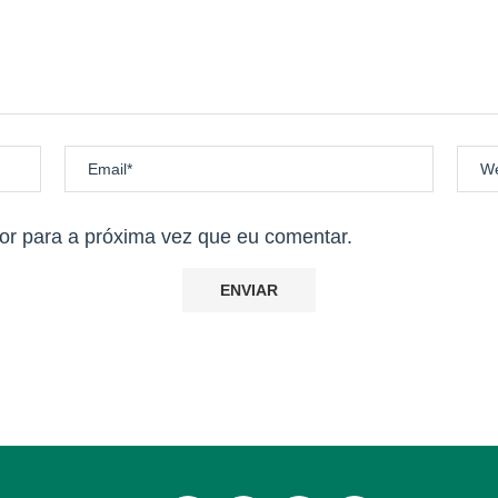
lico geral; 60+ e PCDs) masculino e feminino: troféu para 1º, 2º e
blico geral; 60+ e PCDs) masculino e feminino: troféu para 1º, 2º
0Km, com número de inscrição que concluírem o percurso, passand
r para a próxima vez que eu comentar.
o completo!*