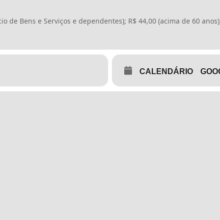
io de Bens e Serviços e dependentes); R$ 44,00 (acima de 60 anos)
CALENDÁRIO
GOO
cio de Bens e Serviços (comerciários) e dependentes;
m Geral;
iência, estabelecida no Inciso I, Art. 4º, do Decreto nº 2.398 (20/1
ão por laudo médico (entregue no ato da retirada do kit).