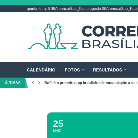
quinta-feira, 6 06America/Sao_Paulo agosto 06America/Sao_Pau
CALENDÁRIO
FOTOS
RESULTADOS
ÚLTIMAS
Befit é o primeiro app brasileiro de musculação a se i
25
MAIO