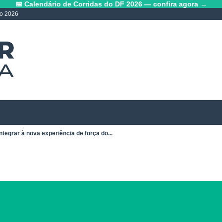
📅 Calendário de Corridas do DF 2026 — confira agora →
lo 2026
ntegrar à nova experiência de força do...