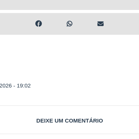
; Squeeze; Viseira; Sacochila.
 de passeio; Toalhinha; Copo de chopp; Chopp (400ml).
tecerá
no dia 24/05, sábado, das 08h00 às 18h00, no Sesc Gama – 
2026 - 19:02
 pelo (a) atleta inscrito mediante apresentação do documento de c
resença dos atletas acima de 60 anos para a retirada do kit. Atlet
da por terceiros: apresentar documento oficial do atleta inscrito,
 o kit.
DEIXE UM COMENTÁRIO