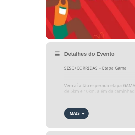
Detalhes do Evento
SESC+CORRIDAS – Etapa Gama
Vem aí a tão esperada etapa GAMA
de 5km e 10km, além da caminhada
O evento tem por finalidade propor
MAIS
a qualidade de vida das Trabalhad
das corridas de rua. Além disso, e
Administrativa do Gama.