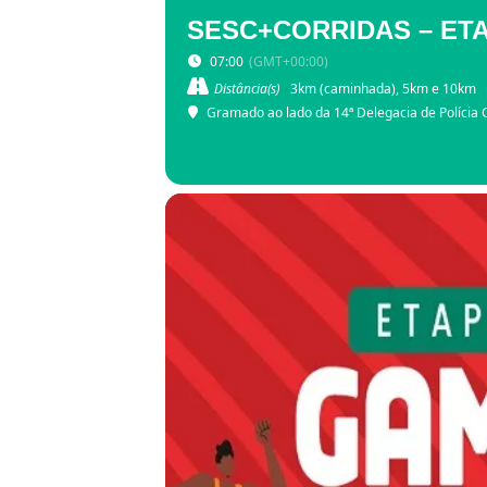
SESC+CORRIDAS – ET
07:00
(GMT+00:00)
Distância(s)
3km (caminhada), 5km e 10km
Gramado ao lado da 14ª Delegacia de Polícia C