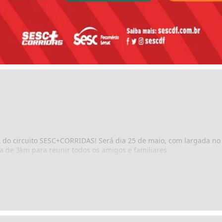
 do circuito SESC+CORRIDAS! Será dia 25 de maio, com largada no
 de 3km para reunir todos os amigos e familiares.
cionar experiências positivas aos entusiastas e atletas profission
oras do Comércio de Bens, Serviços e Turismo, suas dependentes e
ssa edição, traz a corrida de rua para mais próximo da população,