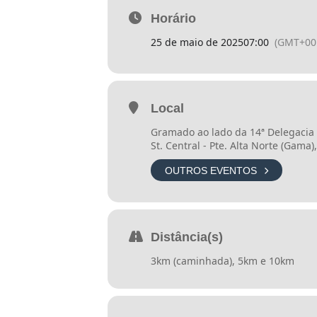
Horário
É simplesmente impossível ficar de 
25 de maio de 2025
07:00
(GMT+00
🏅 SESC+CORRIDAS – ETAPA GAMA
🗓 25/05/2025
Local
Gramado ao lado da 14ª Delegacia d
⏰ Largada – 7h
St. Central - Pte. Alta Norte (Gama)
OUTROS EVENTOS
📍 Gramado ao lado da Delegacia d
🏃🏻Percursos: 3km (caminhada), 
Distância(s)
3km (caminhada), 5km e 10km
🌐Inscrições: https://brasilcorrida.
Realização: SESC