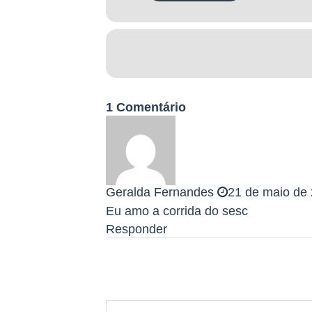
Camiseta de prova; Número de peito
*KIT POS-PROVA*
Kit nutricional; Medalha; Camiseta
1 Comentário
ENTREGA DE KITS
A entrega dos kits da corrida acon
Geralda Fernandes
21 de maio de 
Eu amo a corrida do sesc
O kit poderá ser retirado somente
oficial com foto. É obrigatória a p
Responder
momento da retirada de kit. Retira
oficial da pessoa que está retirando
PREMIAÇÃO