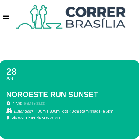
28
JUN
NOROESTE RUN SUNSET
17:30
(GMT+00:00)
Distância(s)
100m a 800m (kids); 3km (caminhada) e 6km
Via W9, altura da SQNW 311