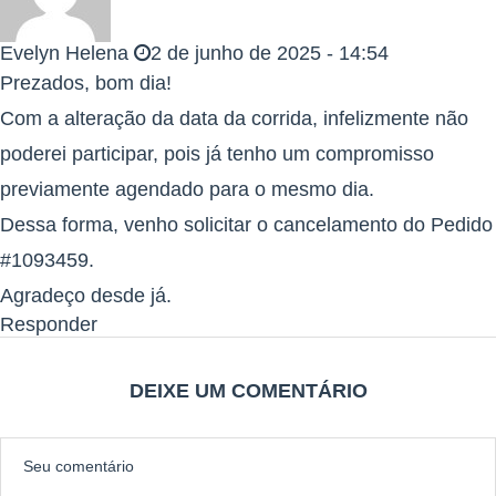
Não haverá entrega de kit após esse horário e nem após o evento!
Evelyn Helena
2 de junho de 2025 - 14:54
O kit atleta será composto por:
Prezados, bom dia!
Com a alteração da data da corrida, infelizmente não
Camiseta alusiva ao evento;
poderei participar, pois já tenho um compromisso
previamente agendado para o mesmo dia.
sacochila
Dessa forma, venho solicitar o cancelamento do Pedido
#1093459.
Número de peito com chip de cronometragem;
Agradeço desde já.
Medalha (aos que completarem a corrida);
Responder
DEIXE UM COMENTÁRIO
*Camisa confeccionada em tecido 92% poliéster 6% elastano 2%
poliamida, ideal para a prática esportiva com proteção UV30.