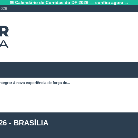
📅 Calendário de Corridas do DF 2026 — confira agora →
2026
ntegrar à nova experiência de força do...
6 - BRASÍLIA