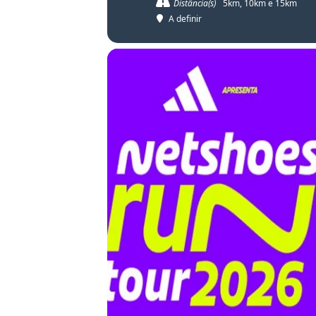
Distância(s)
5km, 10km e 15km
A definir