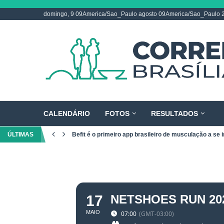
domingo, 9 09America/Sao_Paulo agosto 09America/Sao_Paulo 
CALENDÁRIO
FOTOS
RESULTADOS
ÚLTIMAS
Befit é o primeiro app brasileiro de musculação a se i
17
NETSHOES RUN 202
MAIO
07:00
(GMT-03:00)