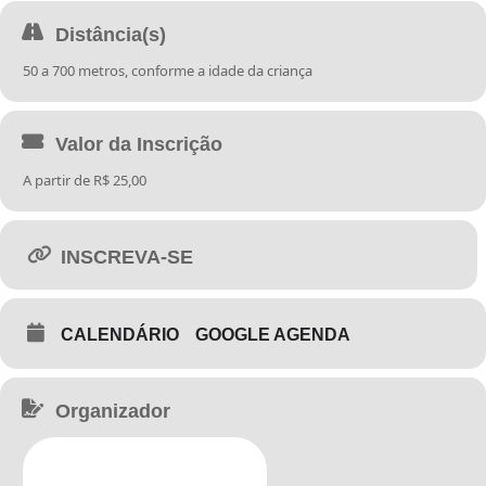
COMPOSIÇÃO DO KIT
: Camisa, Sacochila, Medalha personalizada,
Distância(s)
kit lanche pós prova.
50 a 700 metros, conforme a idade da criança
PREMIAÇÃO
: 1 Bicileta para o primeiro (a) colocado (a) de cada
bateria, separadas por idade e sexo. Medalha para todos os
participantes inscritos que completarem regularmente a prova.
Valor da Inscrição
A partir de R$ 25,00
Promoção:
Correio Braziliense
INSCREVA-SE
Apoio de Comunicação:
Clube FM, CB Dooh e TV Brasília
CALENDÁRIO
GOOGLE AGENDA
Organizador