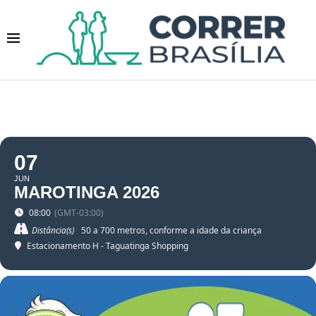
07
JUN
MAROTINGA 2026
08:00
(GMT-03:00)
Distância(s)
50 a 700 metros, conforme a idade da criança
Estacionamento H - Taguatinga Shopping