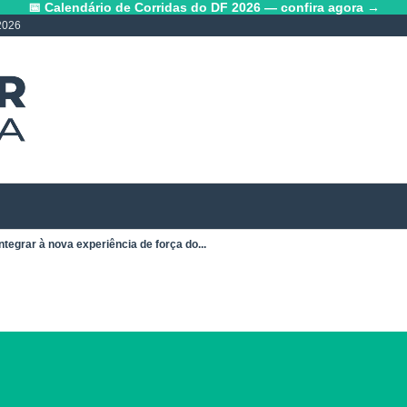
📅 Calendário de Corridas do DF 2026 — confira agora →
2026
ntegrar à nova experiência de força do...