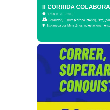
II CORRIDA COLABOR
17:00
(GMT-03:00)
Distância(s)
500m (corrida infantil), 3km, (
Esplanada dos Ministérios, no estacionamento