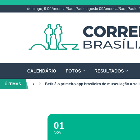
domingo, 9 09America/Sao_Paulo agosto 09America/Sao_Paulo 
CALENDÁRIO
FOTOS
RESULTADOS
ÚLTIMAS
Befit é o primeiro app brasileiro de musculação a se i
01
NOV