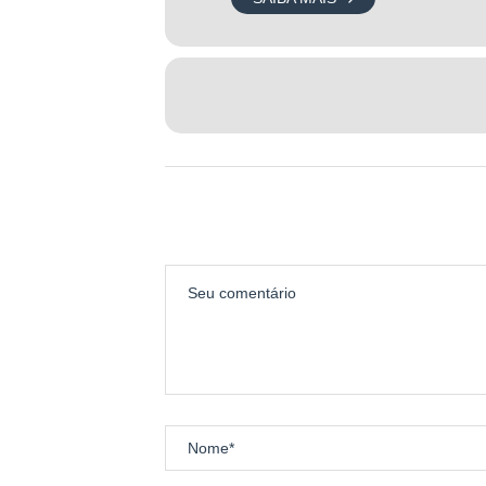
PREMIAÇÃO
🏆 Premiação Geral Masculino e Fe
🥇 1º Lugar: R$ 500 via Pix + R$ 3
🥈 2º Lugar: R$ 200 via Pix + R$ 2
🥉 3º Lugar: R$ 200 em serviços E
🎖️ Medalha finisher para todos os 
📌 Vouchers são intransferíveis
📌 Não haverá premiação por faixa 
PROGRAMAÇÃO
⚠️ Regras importantes:
• Idade mínima: 14 anos
• Tempo máximo de prova: 1h
• Largada será encerrada após 10
• É obrigatório ler e aceitar o reg
• Cronometragem por chip eletrôn
• Resultados disponíveis em até 48