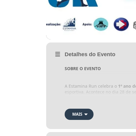
Detalhes do Evento
SOBRE O EVENTO
A Estamina Run celebra o
1º ano 
esportiva. Acontece no dia 28 de 
A distância percorrida será de 5 k
MAIS
CUPOM DE DESCONTO 🏷️