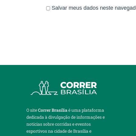
• Seguro atleta incluso
• Autorização de uso de imagem ao
Salvar meus dados neste navegado
REGULAMENTO
CLIQUE AQUI e confira o regulamen
CURIOSIDADES & CONTATOS
🎪 Arena com palco, estandes de p
🍎 Kit lanche pós-prova
🚑 Ambulâncias UTE e UTI no local
👮 Equipe de segurança e brigadis
💧 Hidratação no KM 3 e na chega
📣 Divulgação do evento com uso d
O site
Correr Brasília
é uma plataforma
📩 Contato para dúvidas: estamin
dedicada à divulgação de informações e
notícias sobre corridas e eventos
esportivos na cidade de Brasília e