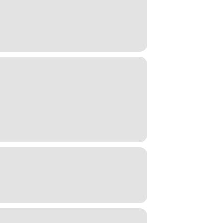
!! 😎🎉🔥