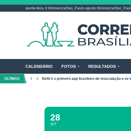
quinta-feira, 6 06America/Sao_Paulo agosto 06America/Sao_Pau
CALENDÁRIO
FOTOS
RESULTADOS
ÚLTIMAS
Befit é o primeiro app brasileiro de musculação a se i
28
SET