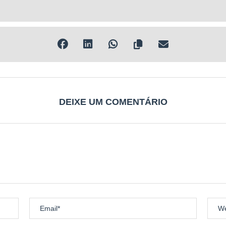
minino:
00 em serviços Estamina Recovery
00 em serviços Estamina Recovery
stamina Recovery
concluintes
DEIXE UM COMENTÁRIO
etária
 minutos
ulamento
ico
h no site