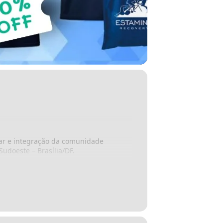
ar e integração da comunidade
udoeste – Brasília/DF.
idade!