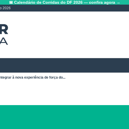
📅 Calendário de Corridas do DF 2026 — confira agora →
lo 2026
ntegrar à nova experiência de força do...