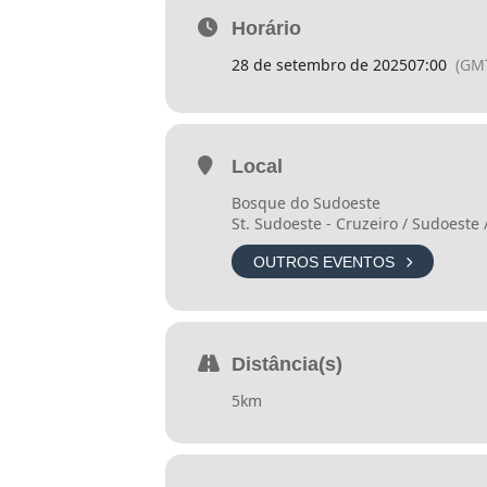
Horário
28 de setembro de 2025
07:00
(GMT
Local
📢 Usando o cupom de desconto
C
Bosque do Sudoeste
St. Sudoeste - Cruzeiro / Sudoeste 
PERCURSO
OUTROS EVENTOS
📍 Percurso: 5 km com sinalização
🏁 Categorias: Geral Masculino e 
🔒 Tempo limite de prova: 1h
Distância(s)
🚦 Largada encerrada 10 minutos ap
5km
INSCRIÇÕES