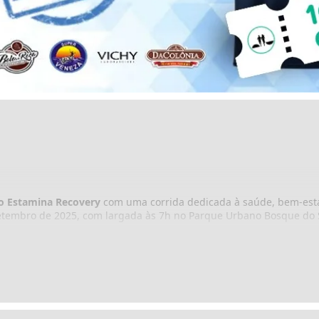
do Estamina Recovery
com uma corrida dedicada à saúde, bem-est
setembro de 2025, com largada às 7h no Parque Urbano Bosque do S
m e a participação é permitida para pessoas a partir de 14 anos de 