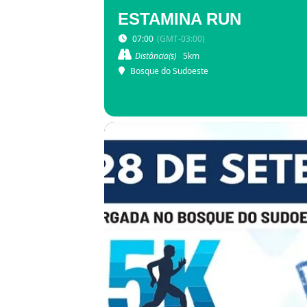
ESTAMINA RUN
07:00
(GMT-03:00)
Distância(s)
5km
Bosque do Sudoeste