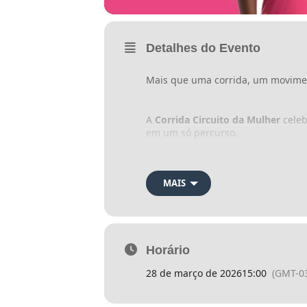
Detalhes do Evento
Mais que uma corrida, um movime
A
Corrida Circuito da Mulher
celeb
em um só percurso.
“Cada passo é resistência. Cad
MAIS
Participe de um evento que ocupa
Horário
28 de março de 2026
15:00
(GMT-03