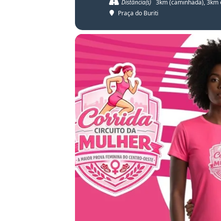
Distância(s)
3km (caminhada), 3km
Praça do Buriti