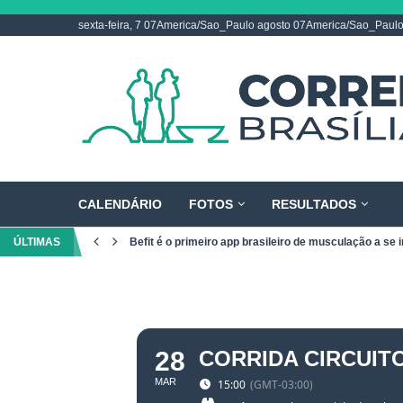
sexta-feira, 7 07America/Sao_Paulo agosto 07America/Sao_Paul
CALENDÁRIO
FOTOS
RESULTADOS
ÚLTIMAS
Befit é o primeiro app brasileiro de musculação a se i
28
CORRIDA CIRCUIT
MAR
15:00
(GMT-03:00)