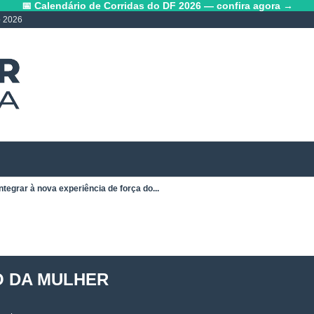
📅 Calendário de Corridas do DF 2026 — confira agora →
o 2026
ntegrar à nova experiência de força do...
O DA MULHER