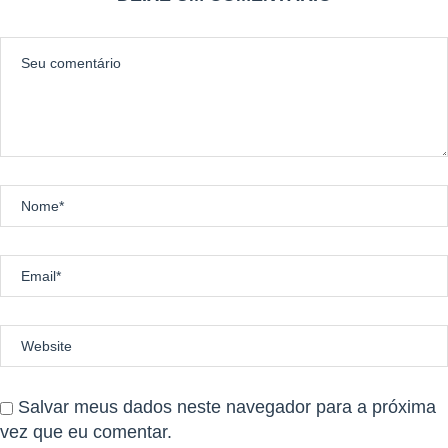
nas competições 10 KM e de 5 KM receberão um troféu ou
medalha especial cada
A organização se reserva ao direito de incluir ou modificar o
formato e valor da premiação, ranking ou participação especial,
nos casos de necessidade administrativa.
* Para mais detalhes sobre as premiações e critérios de entrega,
consulte o regulamento oficial do evento.
KIT ATLETA
Todos os atletas da modalidade CORRIDA terão INCLUSO em
sua inscrição, em caráter promocional, o KIT ATLETA ESPARTA,
que inclui:
Salvar meus dados neste navegador para a próxima
CAMISA ATLETA BOP GAMES
vez que eu comentar.