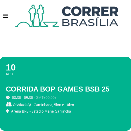
10
AGO
CORRIDA BOP GAMES BSB 25
08:30 - 09:30
(GMT+00:00)
Distância(s)
Caminhada, 5km e 10km
Arena BRB - Estádio Mané Garrincha