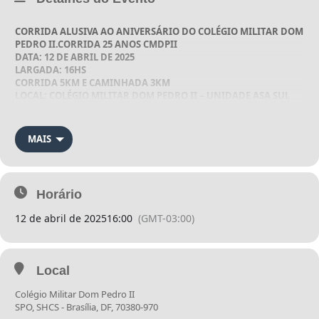
CORRIDA ALUSIVA AO ANIVERSÁRIO DO COLÉGIO MILITAR DOM
PEDRO II.
CORRIDA 25 ANOS CMDPII
DATA: 12 DE ABRIL DE 2025
LARGADA: 16HS
CORRIDA 5KM E CAMINHADA 3KM
LOCAL: COLÉGIO MILITAR DOM PEDRO II – UNIDADE ASA SUL
ENTREGA DE KIT
MAIS
O KIT SERÁ ENTREGUE NO DIA 11 DE ABRIL NA UNIDADE DO
COLÉGIO MILITAR DOM PEDRO II – ASA SUL DAS 10H AS 18HS E NO
DIA 12 DE ABRIL DAS 10H AS 15:30HS. NÃO HEVARÁ ENTREGA DE KIT
Horário
APÓS O EVENTO
12 de abril de 2025
16:00
(GMT-03:00)
Local
Colégio Militar Dom Pedro II
SPO, SHCS - Brasília, DF, 70380-970