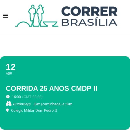
12
ABR
CORRIDA 25 ANOS CMDP II
16:00
(GMT-03:00)
Distância(s)
3km (caminhada) e 5km
Colégio Militar Dom Pedro II