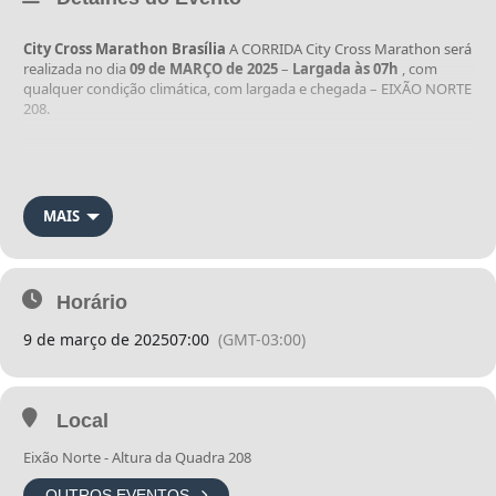
City Cross Marathon Brasília
A CORRIDA City Cross Marathon será
realizada no dia
09 de MARÇO de 2025
–
Largada às 07h
, com
qualquer condição climática, com largada e chegada – EIXÃO NORTE
208.
O percurso da CORRIDA será realizado em terreno de Asfalto e em
Trilhas – estradas de terra batida com obstáculos naturais.
MAIS
A CORRIDA poderá ser realizada nas distâncias de 10km e 42km
(solo) e 42km – em equipe. Distâncias aproximadas.
Horário
Poderão participar atletas de ambos os sexos de acordo com este
9 de março de 2025
07:00
(GMT-03:00)
regulamento. Só poderá participar da CORRIDA atletas com idade
igual ou superior a 16 anos, ver (O atleta com idade menor que 16
anos, deverá apresentar autorização dos responsáveis).
Local
Eixão Norte - Altura da Quadra 208
O atleta, ao participar da CORRIDA, cede todos os direitos de
utilização de sua imagem, inclusive direito de arena e divulgação da
OUTROS EVENTOS