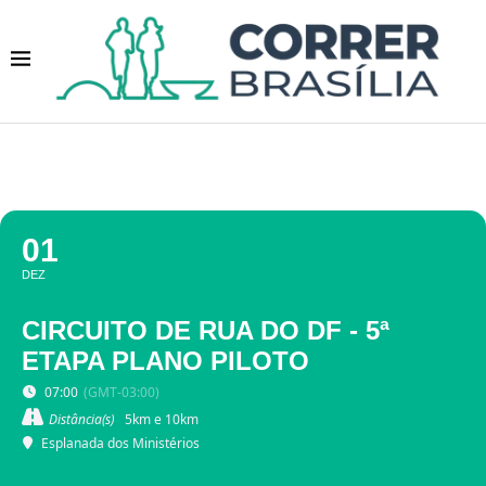
01
DEZ
CIRCUITO DE RUA DO DF - 5ª
ETAPA PLANO PILOTO
07:00
(GMT-03:00)
Distância(s)
5km e 10km
Esplanada dos Ministérios