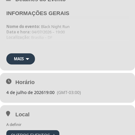
INFORMAÇÕES GERAIS
Nome do evento:
Black Night Run
Data e hora:
04/07/2026 – 19:00
Localização:
Brasília – DF
Night Run
– Etapa Black | 4ª Edição
MAIS
A Night Run – Etapa Black chega à sua 4ª edição, transformando o
asfalto das ruas em um verdadeiro palco de música, luz e
Horário
movimento.
4 de julho de 2026
19:00
(GMT-03:00)
Corra sem peso, sinta a energia da noite, encontre a alegria no
percurso e celebre cada superação. Aqui, cada passo brilha, cada
chegada emociona.
Local
A definir
Porque quando a cidade escurece, a pista se acende.
Afinal, a pista é sua!