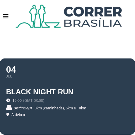
04
JUL
BLACK NIGHT RUN
19:00
(GMT-03:00)
Distância(s)
3km (caminhada), 5km e 10km
A definir