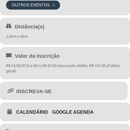
das 10h às 19h
OUTROS EVENTOS
Local:
Sede da Associação Médica de Brasília
O kit atleta será composto por:
Distância(s)
2,5km e 5km
Camiseta alusiva ao evento;
Valor da Inscrição
Número de peito com chip de cronometragem;
R$ 53,50 (PCD e 60+); R$ 87,00 (Associado AMBr); R$ 107,00 (Público
geral)
Medalha (aos que completarem a corrida);
Fotos grátis do evento
INSCREVA-SE
CALENDÁRIO
GOOGLE AGENDA
Kit reposição com:
Barra de Cereal