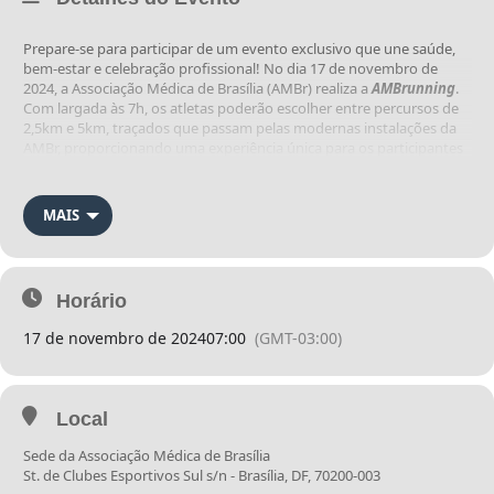
Prepare-se para participar de um evento exclusivo que une saúde,
bem-estar e celebração profissional! No dia 17 de novembro de
2024, a Associação Médica de Brasília (AMBr) realiza a
AMBrunning
.
Com largada às 7h, os atletas poderão escolher entre percursos de
2,5km e 5km, traçados que passam pelas modernas instalações da
AMBr, proporcionando uma experiência única para os participantes
A corrida faz parte das comemorações do Dia do Médico, celebrado
MAIS
em outubro, e busca promover a integração e o espírito esportivo
entre médicos, profissionais da saúde e a comunidade de Brasília.
Venha celebrar o cuidado com a saúde de forma ativa, em um
ambiente de cooperação e incentivo à qualidade de vida.
Horário
17 de novembro de 2024
07:00
(GMT-03:00)
Não perca a oportunidade de correr, explorar novos cenários e
fortalecer seu bem-estar!
Local
ENTREGA DE KIT
Sede da Associação Médica de Brasília
St. de Clubes Esportivos Sul s/n - Brasília, DF, 70200-003
A entrega dos kits será realizada no dia 16 de Novembro, Sábado,