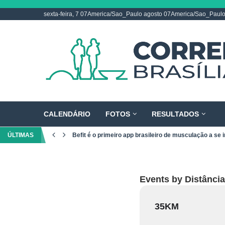
sexta-feira, 7 07America/Sao_Paulo agosto 07America/Sao_Paul
CALENDÁRIO
FOTOS
RESULTADOS
ÚLTIMAS
Befit é o primeiro app brasileiro de musculação a se i
Events by Distância
35KM