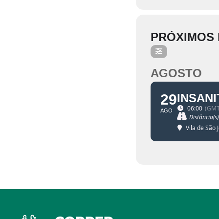
PRÓXIMOS
AGOSTO
29
INSAN
06:00
(GMT
AGO
Distância(s)
Vila de São 