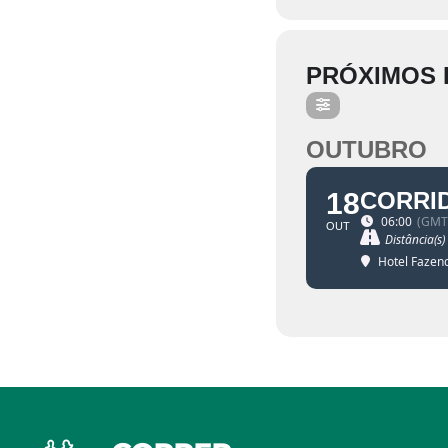
PRÓXIMOS 
OUTUBRO
18
CORRID
06:00
(GMT
OUT
Distância(s)
Hotel Fazen