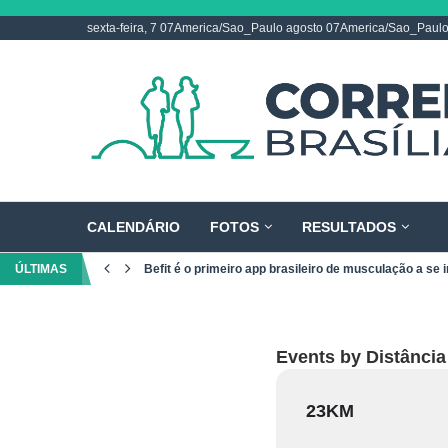
sexta-feira, 7 07America/Sao_Paulo agosto 07America/Sao_Paul
CALENDÁRIO
FOTOS
RESULTADOS
ÚLTIMAS
Befit é o primeiro app brasileiro de musculação a se i
Events by Distância
23KM