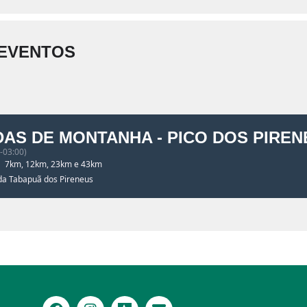
EVENTOS
AS DE MONTANHA - PICO DOS PIREN
-03:00)
7km, 12km, 23km e 43km
da Tabapuã dos Pireneus