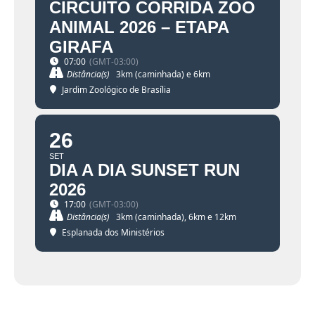
CIRCUITO CORRIDA ZOO
ANIMAL 2026 – ETAPA
GIRAFA
07:00
(GMT-03:00)
Distância(s)
3km (caminhada) e 6km
Jardim Zoológico de Brasília
26
SET
DIA A DIA SUNSET RUN
2026
17:00
(GMT-03:00)
Distância(s)
3km (caminhada), 6km e 12km
Esplanada dos Ministérios