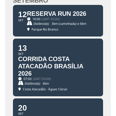
SETEMBRO
12
RESERVA RUN 2026
16:00
(GMT-03:00)
SET
Distância(s)
3km (caminhada) e 6km
Parque Rio Branco
13
SET
CORRIDA COSTA
ATACADÃO BRASÍLIA
2026
07:00
(GMT-03:00)
Distância(s)
6km
Costa Atacadão - Águas Claras
20
SET