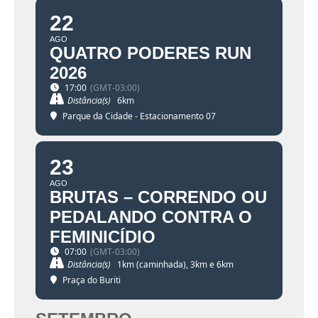
22
AGO
QUATRO PODERES RUN
2026
17:00
(GMT-03:00)
Distância(s)
6km
Parque da Cidade - Estacionamento 07
23
AGO
BRUTAS – CORRENDO OU
PEDALANDO CONTRA O
FEMINICÍDIO
07:00
(GMT-03:00)
Distância(s)
1km (caminhada), 3km e 6km
Praça do Buriti