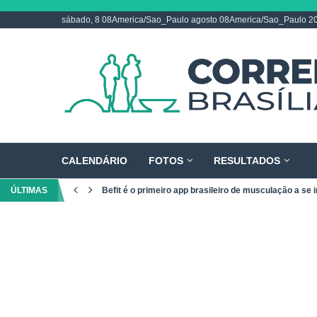
sábado, 8 08America/Sao_Paulo agosto 08America/Sao_Paulo 2
CALENDÁRIO
FOTOS
RESULTADOS
ÚLTIMAS
Befit é o primeiro app brasileiro de musculação a se i