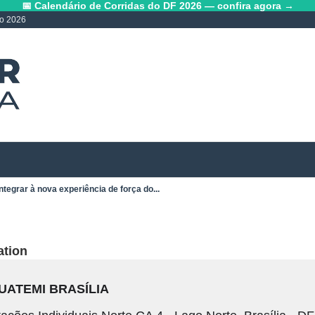
📅 Calendário de Corridas do DF 2026 — confira agora →
lo 2026
ntegrar à nova experiência de força do...
ation
UATEMI BRASÍLIA