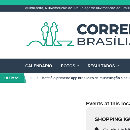
quinta-feira, 6 06America/Sao_Paulo agosto 06America/Sao_Pau
CALENDÁRIO
FOTOS
RESULTADOS
ÚLTIMAS
Befit é o primeiro app brasileiro de musculação a se i
Events at this loc
SHOPPING IG