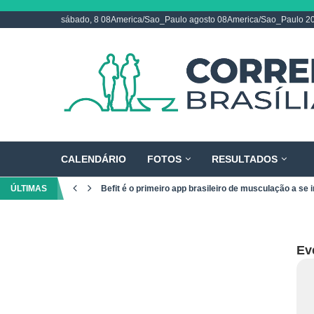
sábado, 8 08America/Sao_Paulo agosto 08America/Sao_Paulo 2
CALENDÁRIO
FOTOS
RESULTADOS
ÚLTIMAS
Befit é o primeiro app brasileiro de musculação a se i
Eve