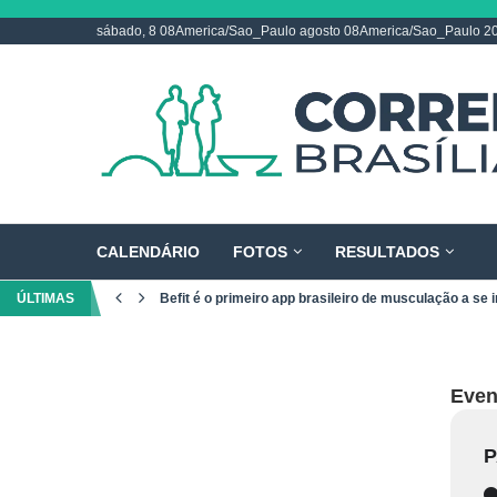
sábado, 8 08America/Sao_Paulo agosto 08America/Sao_Paulo 2
CALENDÁRIO
FOTOS
RESULTADOS
ÚLTIMAS
Befit é o primeiro app brasileiro de musculação a se i
Event
P