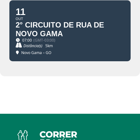
11
OUT
2° CIRCUITO DE RUA DE
NOVO GAMA
07:00
(GMT-03:00)
Distância(s)
5km
Novo Gama – GO